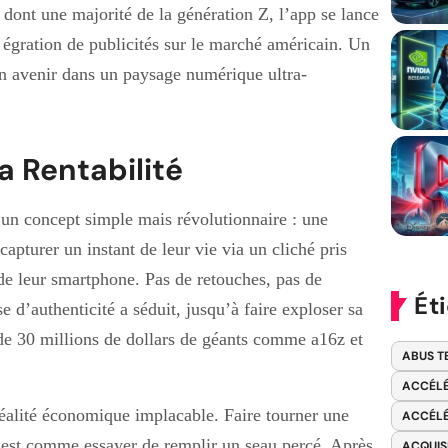
 dont une majorité de la génération Z, l’app se lance
 égration de publicités sur le marché américain. Un
on avenir dans un paysage numérique ultra-
a Rentabilité
un concept simple mais révolutionnaire : une
 capturer un instant de leur vie via un cliché pris
de leur smartphone. Pas de retouches, pas de
Ét
se d’authenticité a séduit, jusqu’à faire exploser sa
de 30 millions de dollars de géants comme a16z et
ABUS T
ACCÉLÉ
réalité économique implacable. Faire tourner une
ACCÉLÉ
c’est comme essayer de remplir un seau percé. Après
ACQUIS