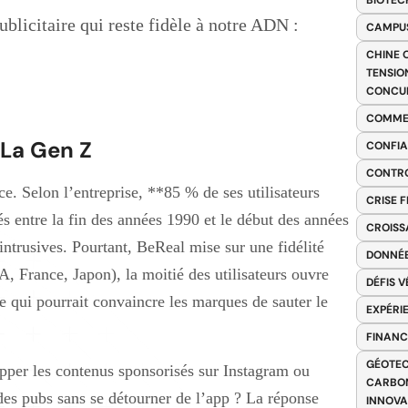
BIOTEC
blicitaire qui reste fidèle à notre ADN :
CAMPUS
CHINE 
TENSIO
CONCU
COMME
 La Gen Z
CONFIA
CONTRO
ce. Selon l’entreprise, **85 % de ses utilisateurs
CRISE 
és entre la fin des années 1990 et le début des années
CROISS
intrusives. Pourtant, BeReal mise sur une fidélité
DONNÉE
, France, Japon), la moitié des utilisateurs ouvre
DÉFIS 
 qui pourrait convaincre les marques de sauter le
EXPÉRI
FINANC
GÉOTEC
zapper les contenus sponsorisés sur Instagram ou
CARBON
 des pubs sans se détourner de l’app ? La réponse
INNOV