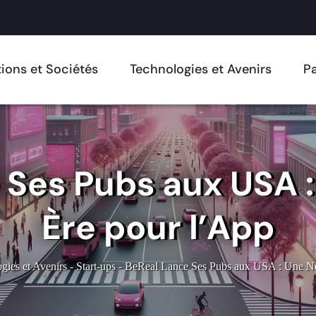
ions et Sociétés
Technologies et Avenirs
Pa
 Ses Pubs aux USA :
Ère pour l’App
gies et Avenirs
-
Start-ups
-
BeReal Lance Ses Pubs aux USA : Une No