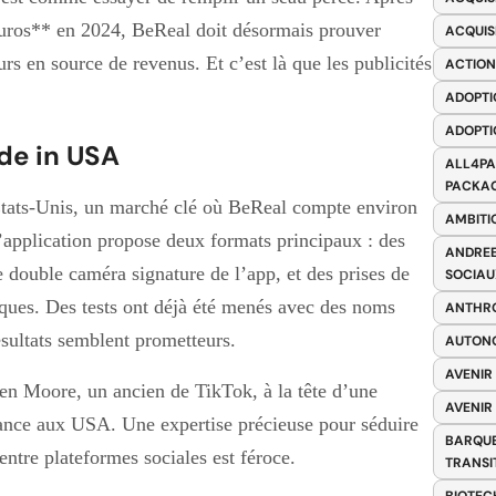
uros** en 2024, BeReal doit désormais prouver
ACQUIS
urs en source de revenus. Et c’est là que les publicités
ACTION
ADOPTI
ADOPTI
ade in USA
ALL4PA
PACKAG
tats-Unis, un marché clé où BeReal compte environ
AMBITI
L’application propose deux formats principaux : des
ANDREE
le double caméra signature de l’app, et des prises de
SOCIAU
ques. Des tests ont déjà été menés avec des noms
ANTHRO
sultats semblent prometteurs.
AUTONO
AVENIR
Ben Moore, un ancien de TikTok, à la tête d’une
AVENIR
ssance aux USA. Une expertise précieuse pour séduire
BARQUE
ntre plateformes sociales est féroce.
TRANSI