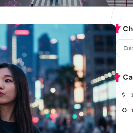
Ch
Ca