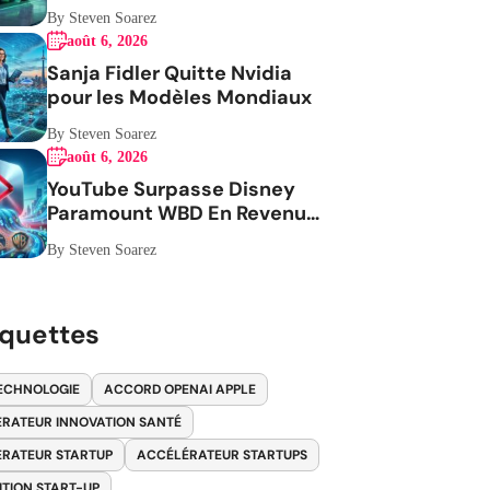
By Steven Soarez
août 6, 2026
Sanja Fidler Quitte Nvidia
pour les Modèles Mondiaux
By Steven Soarez
août 6, 2026
YouTube Surpasse Disney
Paramount WBD En Revenus
Publicitaires
By Steven Soarez
iquettes
ECHNOLOGIE
ACCORD OPENAI APPLE
RATEUR INNOVATION SANTÉ
RATEUR STARTUP
ACCÉLÉRATEUR STARTUPS
ITION START-UP