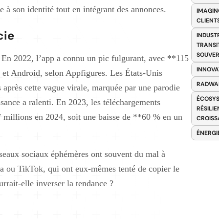
e à son identité tout en intégrant des annonces.
IMAGIN
CLIENT
cie
INDUST
TRANSI
SOUVER
 En 2022, l’app a connu un pic fulgurant, avec **115
INNOVA
 et Android, selon Appfigures. Les États-Unis
RADWA
is après cette vague virale, marquée par une parodie
ÉCOSYS
sance a ralenti. En 2023, les téléchargements
RÉSILI
7 millions en 2024, soit une baisse de **60 % en un
CROISS
ÉNERGI
réseaux sociaux éphémères ont souvent du mal à
a ou TikTok, qui ont eux-mêmes tenté de copier le
rrait-elle inverser la tendance ?