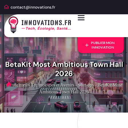
contact@innovations.fr
PUBLIER MON
INNOVATION
BetaKit Most Ambitious Town Hall
2026
Accueil
-
Technologies et Avenirs
-
Start-ups
-
BetaKit Most
Ambitious Town Hall 2026