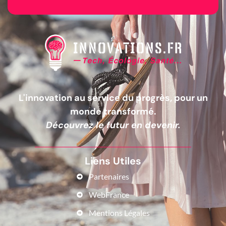
L'innovation au service du progrès, pour un
monde transformé.
Découvrez le futur en devenir.
Liens Utiles
Partenaires
WebFrance
Mentions Légales