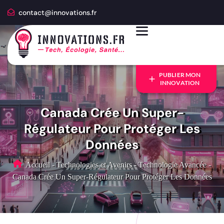
contact@innovations.fr
PUBLIER MON
INNOVATION
Canada Crée Un Super-
Régulateur Pour Protéger Les
Données
Accueil
-
Technologies et Avenirs
-
Technologie Avancée
-
Canada Crée Un Super-Régulateur Pour Protéger Les Données