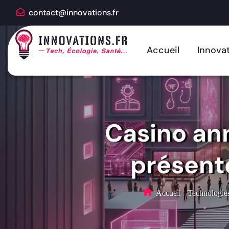
contact@innovations.fr
Accueil
Innovat
Casino an
présente
Accueil
-
Technologies