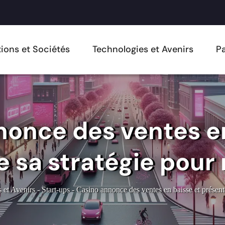
ions et Sociétés
Technologies et Avenirs
Pa
nonce des ventes en
 sa stratégie pour
 et Avenirs
-
Start-ups
-
Casino annonce des ventes en baisse et présente