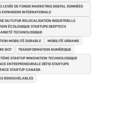
O LEVÉE DE FONDS MARKETING DIGITAL DONNÉES
S EXPANSION INTERNATIONALE
RIE DU FUTUR RELOCALISATION INDUSTRIELLE
TION ÉCOLOGIQUE STARTUPS DEEPTECH
AINETÉ TECHNOLOGIQUE
TION MOBILITÉ DURABLE
MOBILITÉ URBAINE
RE BOT
TRANSFORMATION NUMÉRIQUE
TÈME STARTUP INNOVATION TECHNOLOGIQUE
ENCE ENTREPRENEURIALE DÉFIS STARTUPS
ANCE STARTUP CANADA
ES RENOUVELABLES