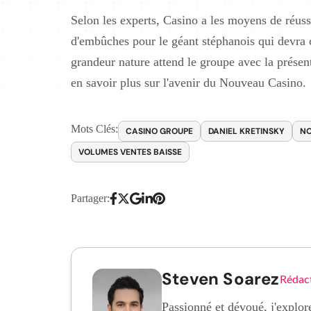
Selon les experts, Casino a les moyens de réuss
d'embûches pour le géant stéphanois qui devra c
grandeur nature attend le groupe avec la présen
en savoir plus sur l'avenir du Nouveau Casino.
Mots Clés:
CASINO GROUPE
DANIEL KRETINSKY
NO
VOLUMES VENTES BAISSE
Partager:
Steven Soarez
Rédac
Passionné et dévoué, j'explore