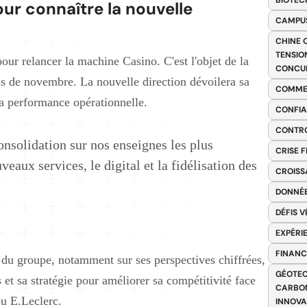
BIOTEC
r connaître la nouvelle
CAMPUS
CHINE 
TENSIO
pour relancer la machine Casino. C'est l'objet de la
CONCU
is de novembre. La nouvelle direction dévoilera sa
COMME
la performance opérationnelle.
CONFIA
CONTRO
onsolidation sur nos enseignes les plus
CRISE 
aux services, le digital et la fidélisation des
CROISS
DONNÉE
DÉFIS 
EXPÉRI
FINANC
s du groupe, notamment sur ses perspectives chiffrées,
GÉOTEC
 et sa stratégie pour améliorer sa compétitivité face
CARBON
u E.Leclerc.
INNOV