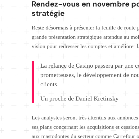
Rendez-vous en novembre pou
stratégie
Reste désormais à présenter la feuille de route 
grande présentation stratégique attendue au mo
vision pour redresser les comptes et améliorer 
La relance de Casino passera par une c
prometteuses, le développement de nouve
clients.
Un proche de Daniel Kretinsky
Les analystes seront très attentifs aux annonce
ses plans concernant les acquisitions et cessions
aux mastodontes du secteur comme Carrefour o