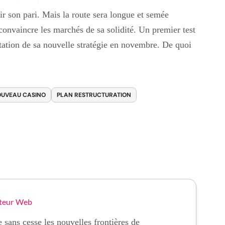
ir son pari. Mais la route sera longue et semée
onvaincre les marchés de sa solidité. Un premier test
tation de sa nouvelle stratégie en novembre. De quoi
UVEAU CASINO
PLAN RESTRUCTURATION
teur Web
 sans cesse les nouvelles frontières de