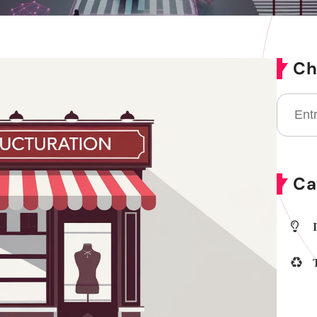
Ch
Ca