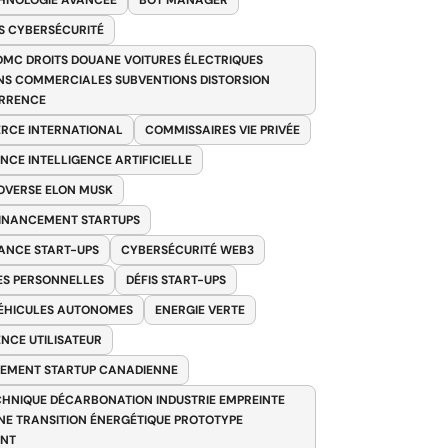
HNOLOGIE AVANCÉE
BOT MANAGER
 CYBERSÉCURITÉ
OMC DROITS DOUANE VOITURES ÉLECTRIQUES
NS COMMERCIALES SUBVENTIONS DISTORSION
RRENCE
RCE INTERNATIONAL
COMMISSAIRES VIE PRIVÉE
NCE INTELLIGENCE ARTIFICIELLE
VERSE ELON MUSK
FINANCEMENT STARTUPS
ANCE START-UPS
CYBERSÉCURITÉ WEB3
S PERSONNELLES
DÉFIS START-UPS
VÉHICULES AUTONOMES
ENERGIE VERTE
ENCE UTILISATEUR
EMENT STARTUP CANADIENNE
HNIQUE DÉCARBONATION INDUSTRIE EMPREINTE
E TRANSITION ÉNERGÉTIQUE PROTOTYPE
ANT