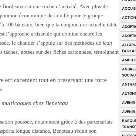
de Bordeaux est une ruche d’activité. Avec plus de
ACQUIS
e poumon économique de la ville pour le groupe
ACTION
à 100 bateaux, bien que la conjoncture actuelle table
ADOPTI
est l’approche artisanale qui domine encore les
ADOPTI
ssée, le chantier s’appuie sur des méthodes de
lean
ALL4PA
PACKAG
s tâches, notées sur des fiches cartonnées, témoignent
AMBITI
ANDREE
SOCIAU
e efficacement tout en préservant une forte
ANTHRO
 »
AUTONO
s multicoques chez Beneteau
AVENIR
AVENIR
BARQUE
sation poussée, notamment grâce à des partenariats
TRANSI
ansports longue distance, Beneteau réduit son