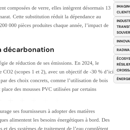
IMAGIN
ment composées de verre, elles intègrent désormais 13
CLIENT
arat. Cette substitution réduit la dépendance au
INDUST
 200 000 pièces produites chaque année, l’impact de
TRANSI
SOUVER
INNOVA
a décarbonation
RADWA
ÉCOSYS
gie de réduction de ses émissions. En 2024, le
RÉSILI
CROISS
 CO2 (scopes 1 et 2), avec un objectif de -30 % d’ici
ÉNERGI
 par des choix concrets, comme l’utilisation de bois
et place des mousses PVC utilisées par certains
ourage ses fournisseurs à adopter des matières
ques alimentent les besoins énergétiques à bord. Des
es et des systèmes de traitement de l’eau complètent