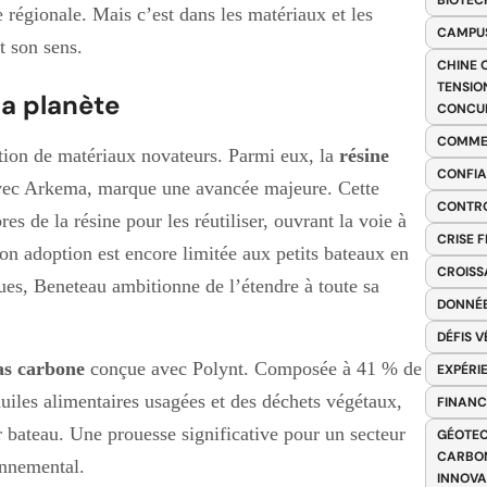
BIOTEC
régionale. Mais c’est dans les matériaux et les
CAMPUS
t son sens.
CHINE 
TENSIO
la planète
CONCU
COMME
ation de matériaux novateurs. Parmi eux, la
résine
CONFIA
avec Arkema, marque une avancée majeure. Cette
CONTRO
es de la résine pour les réutiliser, ouvrant la voie à
CRISE 
on adoption est encore limitée aux petits bateaux en
CROISS
ques, Beneteau ambitionne de l’étendre à toute sa
DONNÉE
DÉFIS 
as carbone
conçue avec Polynt. Composée à 41 % de
EXPÉRI
uiles alimentaires usagées et des déchets végétaux,
FINANC
bateau. Une prouesse significative pour un secteur
GÉOTEC
CARBON
onnemental.
INNOV