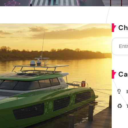
Ch
Ca