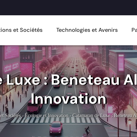
ions et Sociétés
Technologies et Avenirs
Pa
Luxe : Beneteau All
Innovation
et Sociétés
-
Écologie et Innovation
-
Catamaran de Luxe : Beneteau All