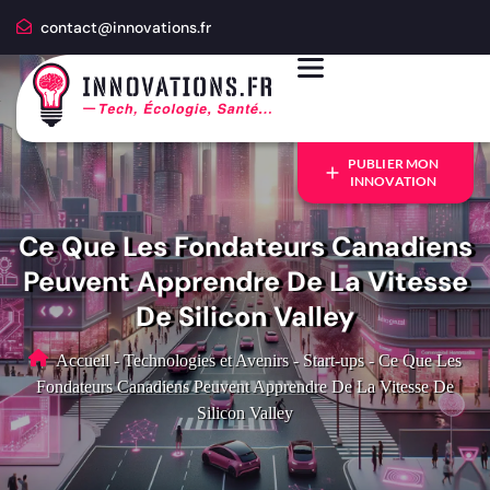
contact@innovations.fr
PUBLIER MON
INNOVATION
Ce Que Les Fondateurs Canadiens
Peuvent Apprendre De La Vitesse
De Silicon Valley
Accueil
-
Technologies et Avenirs
-
Start-ups
-
Ce Que Les
Fondateurs Canadiens Peuvent Apprendre De La Vitesse De
Silicon Valley