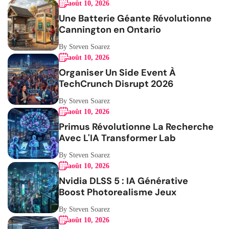
août 10, 2026
Une Batterie Géante Révolutionne
Cannington en Ontario
By Steven Soarez
août 10, 2026
Organiser Un Side Event À
TechCrunch Disrupt 2026
By Steven Soarez
août 10, 2026
Primus Révolutionne La Recherche
Avec L'IA Transformer Lab
By Steven Soarez
août 10, 2026
Nvidia DLSS 5 : IA Générative
Boost Photorealisme Jeux
By Steven Soarez
août 10, 2026