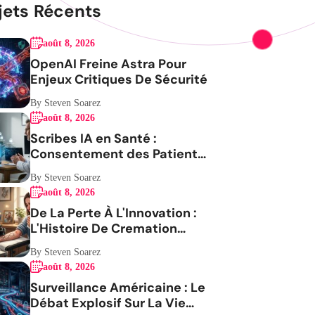
jets Récents
août 8, 2026
OpenAI Freine Astra Pour
Enjeux Critiques De Sécurité
By Steven Soarez
août 8, 2026
Scribes IA en Santé :
Consentement des Patients
en Question
By Steven Soarez
août 8, 2026
De La Perte À L'Innovation :
L'Histoire De Cremation
Tattoos
By Steven Soarez
août 8, 2026
Surveillance Américaine : Le
Débat Explosif Sur La Vie