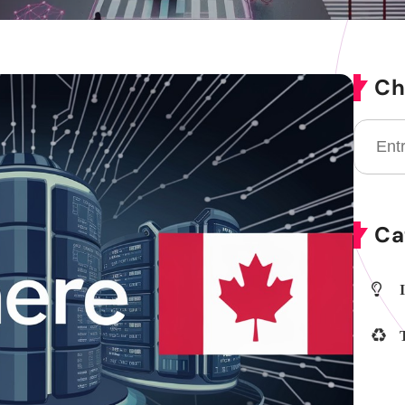
Ch
Ca