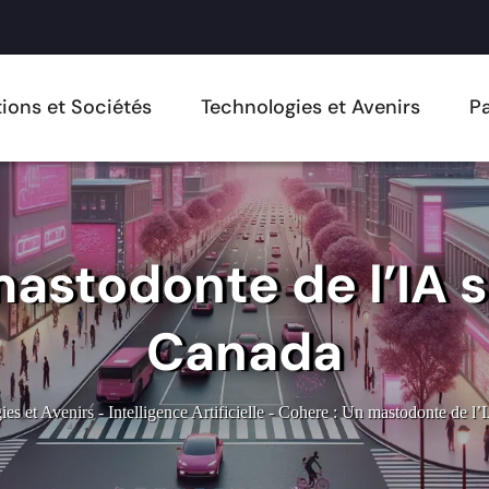
ions et Sociétés
Technologies et Avenirs
Pa
astodonte de l’IA 
Canada
ies et Avenirs
-
Intelligence Artificielle
-
Cohere : Un mastodonte de l’I