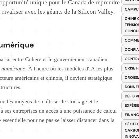
BIOTEC
 opportunité unique pour le Canada de reprendre
CAMPUS
 rivaliser avec les géants de la Silicon Valley.
CHINE 
TENSIO
CONCU
COMME
numérique
CONFIA
nariat entre Cohere et le gouvernement canadien
CONTRO
é numérique
. À l'heure où les modèles d'IA les plus
CRISE 
cteurs américains et chinois, il devient stratégique
CROISS
tructures.
DONNÉE
DÉFIS 
ne les moyens de maîtriser le stockage et le
EXPÉRI
 à ses entreprises un accès à une puissance de calcul
FINANC
ssentielle pour ne pas se laisser distancer dans la
GÉOTEC
CARBON
INNOV