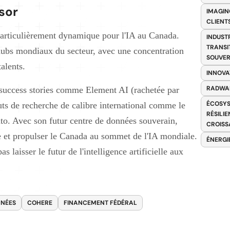
sor
IMAGIN
CLIENT
 particulièrement dynamique pour l'IA au Canada.
INDUST
TRANSI
hubs mondiaux du secteur, avec une concentration
SOUVER
alents.
INNOVA
RADWA
 success stories comme Element AI (rachetée par
ÉCOSYS
uts de recherche de calibre international comme le
RÉSILI
to. Avec son futur centre de données souverain,
CROISS
ce et propulser le Canada au sommet de l'IA mondiale.
ÉNERGI
 laisser le futur de l'intelligence artificielle aux
NNÉES
COHERE
FINANCEMENT FÉDÉRAL