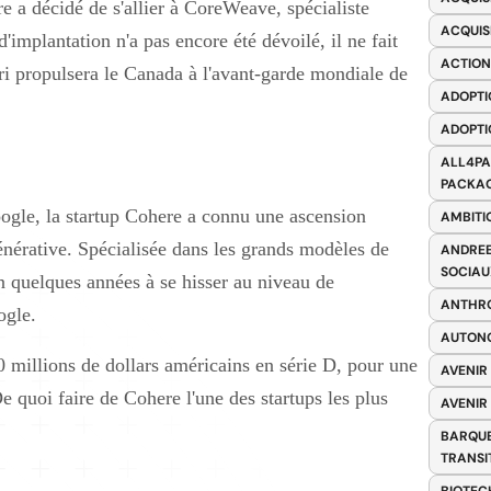
e a décidé de s'allier à CoreWeave, spécialiste
ACQUIS
'implantation n'a pas encore été dévoilé, il ne fait
ACTION
ri propulsera le Canada à l'avant-garde mondiale de
ADOPTI
ADOPTI
ALL4PA
PACKAG
ogle, la startup Cohere a connu une ascension
AMBITI
générative. Spécialisée dans les grands modèles de
ANDREE
SOCIAU
en quelques années à se hisser au niveau de
ANTHRO
ogle.
AUTONO
 millions de dollars américains en série D, pour une
AVENIR
De quoi faire de Cohere l'une des startups les plus
AVENIR
BARQUE
TRANSI