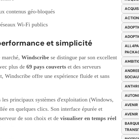
ACQUIS
aux contenus géo-bloqués
ACTION
réseaux Wi-Fi publics
ADOPTI
ADOPTI
 performance et simplicité
ALL4PA
PACKAG
e marché,
Windscribe
se distingue par son excellent
AMBITI
 Avec plus de
69 pays couverts
et des serveurs
ANDREE
t, Windscribe offre une expérience fluide et sans
SOCIAU
ANTHRO
AUTONO
s les principaux systèmes d'exploitation (Windows,
AVENIR
lée en quelques clics. Son interface épurée et
AVENIR
 serveur de son choix et de
visualiser en temps réel
BARQUE
TRANSI