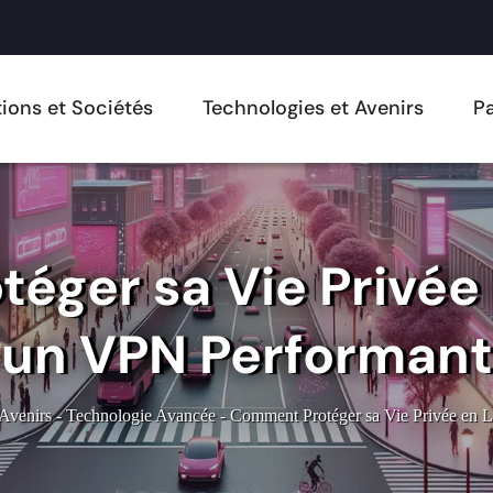
ions et Sociétés
Technologies et Avenirs
Pa
éger sa Vie Privée 
un VPN Performant
 Avenirs
-
Technologie Avancée
-
Comment Protéger sa Vie Privée en 