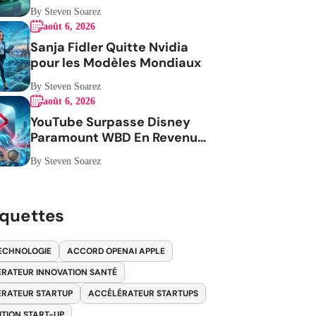
By Steven Soarez
août 6, 2026
Sanja Fidler Quitte Nvidia
pour les Modèles Mondiaux
By Steven Soarez
août 6, 2026
YouTube Surpasse Disney
Paramount WBD En Revenus
Publicitaires
By Steven Soarez
iquettes
ECHNOLOGIE
ACCORD OPENAI APPLE
RATEUR INNOVATION SANTÉ
RATEUR STARTUP
ACCÉLÉRATEUR STARTUPS
ITION START-UP