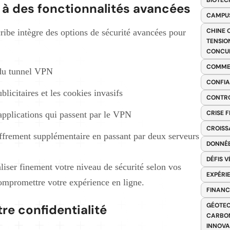
BIOTEC
 à des fonctionnalités avancées
CAMPUS
CHINE 
ibe intègre des options de sécurité avancées pour
TENSIO
CONCU
COMME
 du tunnel VPN
CONFIA
blicitaires et les cookies invasifs
CONTRO
CRISE 
 applications qui passent par le VPN
CROISS
ffrement supplémentaire en passant par deux serveurs
DONNÉE
DÉFIS 
iser finement votre niveau de sécurité selon vos
EXPÉRI
compromettre votre expérience en ligne.
FINANC
GÉOTEC
re confidentialité
CARBON
INNOV