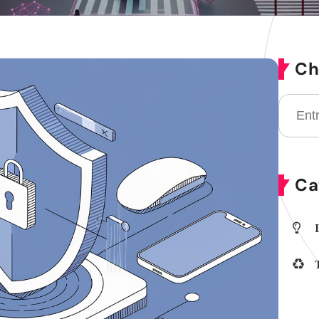
Ch
Ca