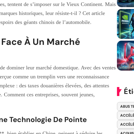
es, tentent de s’imposer sur le Vieux Continent. Mais
arques historiques, leur résiste-t-il ? Cet article
espoirs des géants chinois de l’automobile.
 Face À Un Marché
s de dominer leur marché domestique. Avec des ventes
 perçue comme un tremplin vers une reconnaissance
mplexe : des taxes douanières élevées, des attentes
Ét
ce. Comment ces entreprises, souvent jeunes,
ABUS T
ACCÉLÉ
ne Technologie De Pointe
ACCÉLÉ
ien établies en Chine, peinent à séduire les
ACQUIS