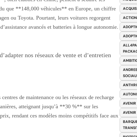
u que **148,000 véhicules** en Europe, un chiffre
ACQUIS
n ou Toyota. Pourtant, leurs voitures regorgent
ACTION
 d’assistance avancés et batteries à longue autonomie.
ADOPTI
ADOPTI
ALL4PA
PACKAG
’adapter nos réseaux de vente et d’entretien
AMBITI
ANDREE
SOCIAU
ANTHRO
AUTONO
 centres de maintenance ou les réseaux de recharge
AVENIR
uanières, atteignant jusqu’à **30 %** sur les
AVENIR
s prix, rendant ces modèles moins compétitifs face aux
BARQUE
TRANSI