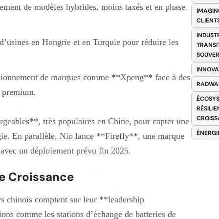
ement de modèles hybrides, moins taxés et en phase
IMAGIN
CLIENT
INDUST
d’usines en Hongrie et en Turquie pour réduire les
TRANSI
SOUVER
INNOVA
itionnement de marques comme **Xpeng** face à des
RADWA
s premium.
ÉCOSYS
RÉSILI
CROISS
geables**, très populaires en Chine, pour capter une
ÉNERGI
gie. En parallèle, Nio lance **Firefly**, une marque
 avec un déploiement prévu fin 2025.
e Croissance
rs chinois comptent sur leur **leadership
ions comme les stations d’échange de batteries de