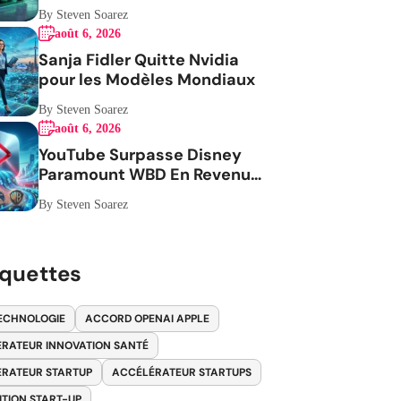
By Steven Soarez
août 6, 2026
Sanja Fidler Quitte Nvidia
pour les Modèles Mondiaux
By Steven Soarez
août 6, 2026
YouTube Surpasse Disney
Paramount WBD En Revenus
Publicitaires
By Steven Soarez
iquettes
ECHNOLOGIE
ACCORD OPENAI APPLE
RATEUR INNOVATION SANTÉ
RATEUR STARTUP
ACCÉLÉRATEUR STARTUPS
ITION START-UP