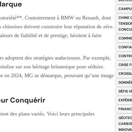
BIOTEC
Marque
CAMPUS
 notoriété**. Contrairement à BMW ou Renault, dont
CHINE 
TENSIO
s chinoises doivent construire leur réputation de zéro.
CONCU
urs de fiabilité et de prestige, hésitent à faire
COMME
CONFIA
CONTRO
urs adoptent des stratégies audacieuses. Par exemple,
CRISE 
lise sur son héritage britannique pour séduire.
CROISS
pe en 2024, MG se démarque, prouvant qu’une image
DONNÉE
DÉFIS 
our Conquérir
EXPÉRI
FINANC
ient des plans variés. Voici leurs principales
GÉOTEC
CARBON
INNOV