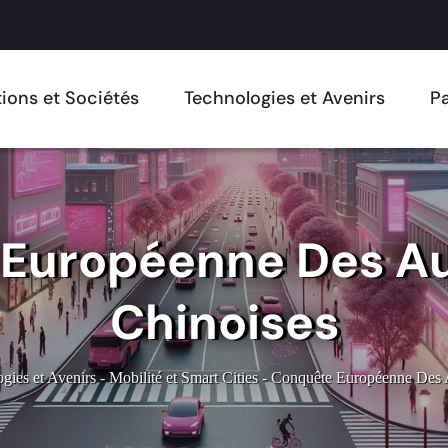
ions et Sociétés
Technologies et Avenirs
Pa
Européenne Des A
Chinoises
gies et Avenirs
-
Mobilité et Smart Cities
-
Conquête Européenne Des 