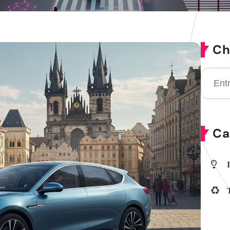
Ch
Ca