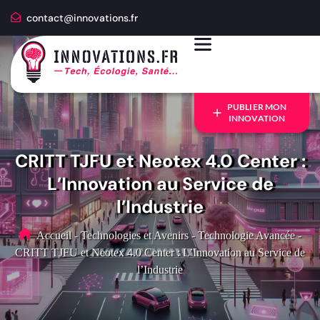
contact@innovations.fr
PUBLIER MON
INNOVATION
CRITT TJFU et Neotex 4.0 Center :
L’Innovation au Service de
l’Industrie
Accueil
-
Technologies et Avenirs
-
Technologie Avancée
-
CRITT TJFU et Neotex 4.0 Center : L’Innovation au Service de
l’Industrie