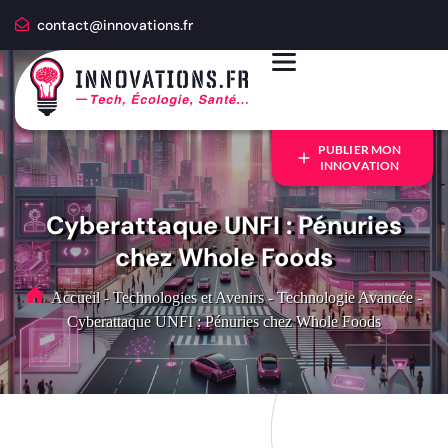
contact@innovations.fr
PUBLIER MON
INNOVATION
Cyberattaque UNFI : Pénuries
chez Whole Foods
Accueil
-
Technologies et Avenirs
-
Technologie Avancée
-
Cyberattaque UNFI : Pénuries chez Whole Foods