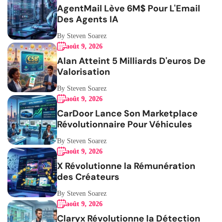
AgentMail Lève 6M$ Pour L'Email
Des Agents IA
By Steven Soarez
août 9, 2026
Alan Atteint 5 Milliards D'euros De
Valorisation
By Steven Soarez
août 9, 2026
CarDoor Lance Son Marketplace
Révolutionnaire Pour Véhicules
By Steven Soarez
août 9, 2026
X Révolutionne la Rémunération
des Créateurs
By Steven Soarez
août 9, 2026
Claryx Révolutionne la Détection