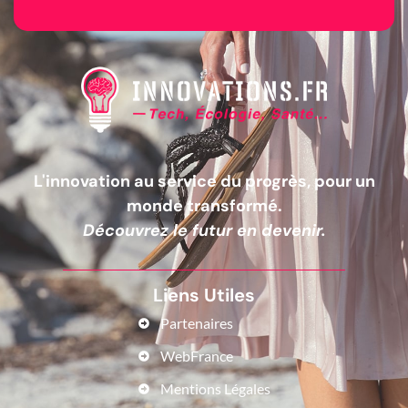
L'innovation au service du progrès, pour un
monde transformé.
Découvrez le futur en devenir.
Liens Utiles
Partenaires
WebFrance
Mentions Légales