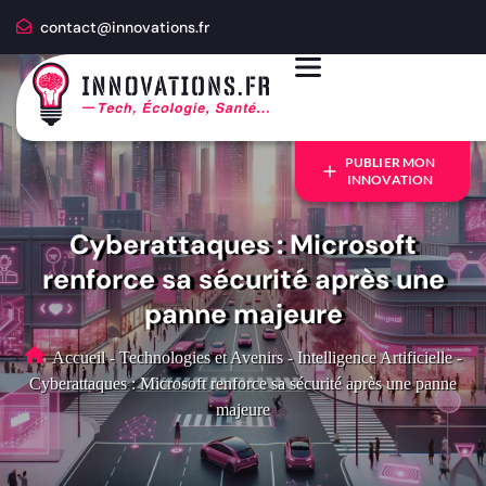
contact@innovations.fr
PUBLIER MON
INNOVATION
Cyberattaques : Microsoft
renforce sa sécurité après une
panne majeure
Accueil
-
Technologies et Avenirs
-
Intelligence Artificielle
-
Cyberattaques : Microsoft renforce sa sécurité après une panne
majeure