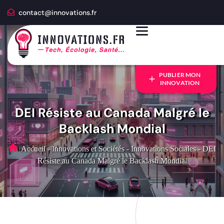
contact@innovations.fr
PUBLIER MON
INNOVATION
DEI Résiste au Canada Malgré le
Backlash Mondial
Accueil
-
Innovations et Sociétés
-
Innovations Sociales
-
DEI
Résiste au Canada Malgré le Backlash Mondial