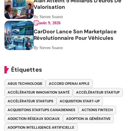
Alan Atteint 5 Milliards D'euros De
Valorisation
By Steven Soarez
août 9, 2026
CarDoor Lance Son Marketplace
Révolutionnaire Pour Véhicules
By Steven Soarez
Étiquettes
ABUS TECHNOLOGIE
ACCORD OPENAI APPLE
ACCÉLÉRATEUR INNOVATION SANTÉ
ACCÉLÉRATEUR STARTUP
ACCÉLÉRATEUR STARTUPS
ACQUISITION START-UP
ACQUISITONS STARTUPS CANADIENNES
ACTIONS FINTECH
ADDICTION RÉSEAUX SOCIAUX
ADOPTION IA GÉNÉRATIVE
ADOPTION INTELLIGENCE ARTIFICIELLE