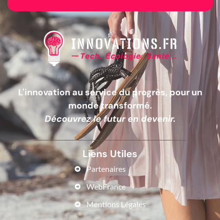
L'innovation au service du progrès, pour un
monde transformé.
Découvrez le futur en devenir.
Liens Utiles
Partenaires
WebFrance
Mentions Légales