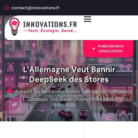
contact@innovations.fr
PUBLIER MON
INNOVATION
L’Allemagne Veut Bannir
DeepSeek des Stores
Accueil
-
Technologies et Avenirs
-
Intelligence Artificielle
-
L’Allemagne Veut Bannir DeepSeek des Stores