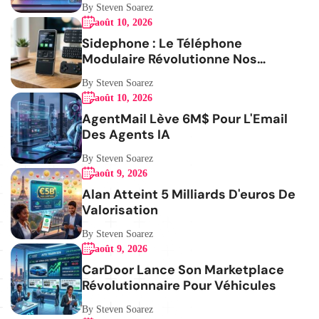
By Steven Soarez
août 10, 2026
Sidephone : Le Téléphone
Modulaire Révolutionne Nos
Habitudes
By Steven Soarez
août 10, 2026
AgentMail Lève 6M$ Pour L'Email
Des Agents IA
By Steven Soarez
août 9, 2026
Alan Atteint 5 Milliards D'euros De
Valorisation
By Steven Soarez
août 9, 2026
CarDoor Lance Son Marketplace
Révolutionnaire Pour Véhicules
By Steven Soarez