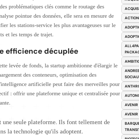
 des problématiques clés comme le routage des
ACQUIS
analyse pointue des données, elle sera en mesure de
ACTION
ifier les stations-service les plus avantageuses sur le
ADOPTI
s et les temps de trajet.
ADOPTI
ALL4PA
ne efficience décuplée
PACKAG
AMBITI
tte levée de fonds, la startup ambitionne d'élargir le
ANDREE
argement des conteneurs, optimisation des
SOCIAU
ntelligence artificielle peut faire des merveilles pour
ANTHRO
ectif : offrir une plateforme unique et centralisée pour
AUTONO
ante.
AVENIR
AVENIR
t une seule plateforme. Ils font tellement de
BARQUE
TRANSI
ans la technologie qu'ils adoptent.