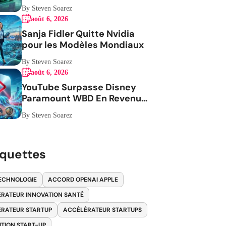
By Steven Soarez
août 6, 2026
Sanja Fidler Quitte Nvidia
pour les Modèles Mondiaux
By Steven Soarez
août 6, 2026
YouTube Surpasse Disney
Paramount WBD En Revenus
Publicitaires
By Steven Soarez
iquettes
ECHNOLOGIE
ACCORD OPENAI APPLE
RATEUR INNOVATION SANTÉ
RATEUR STARTUP
ACCÉLÉRATEUR STARTUPS
ITION START-UP