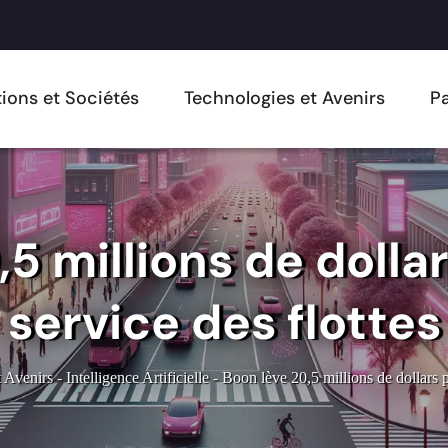
ions et Sociétés
Technologies et Avenirs
Pa
5 millions de dollar
service des flottes
 Avenirs
-
Intelligence Artificielle
-
Boon lève 20,5 millions de dollars p