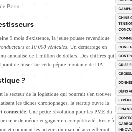
BIOTEC
 de Boon
CAMPUS
CHINE 
vestisseurs
TENSIO
CONCU
ine 9 mois d'existence, la jeune pousse revendique
COMME
 conducteurs et 10 000 véhicules
. Un démarrage en
CONFIA
nu annualisé de 1 million de dollars. Des chiffres qui
CONTRO
point de miser sur cette pépite montante de l'IA.
CRISE 
CROISS
stique ?
DONNÉE
DÉFIS 
t le secteur de la logistique qui pourrait s'en trouver
EXPÉRI
atisant les tâches chronophages, la startup ouvre la
FINANC
 et connectée
. Une petite révolution pour les PME du
GÉOTEC
leur cœur de métier et gagner en compétitivité. Reste à
CARBON
terme et comment les acteurs du marché accueilleront
INNOV