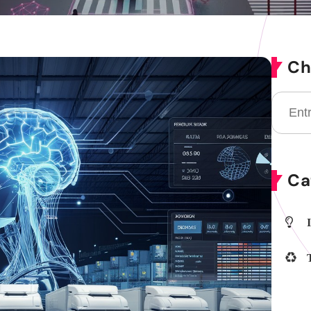
Ch
Ca