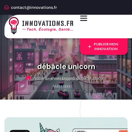
contact@innovations.fr
PUBLIER MON
INNOVATION
débâcle unicorn
Accueil
-
Posts tagged: débâcle unicorn