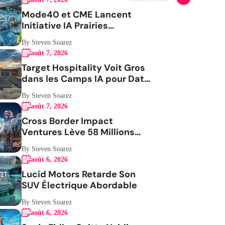
Mode40 et CME Lancent
Initiative IA Prairies
Aérospatiale
By Steven Soarez
août 7, 2026
Target Hospitality Voit Gros
dans les Camps IA pour Data
Centers
By Steven Soarez
août 7, 2026
Cross Border Impact
Ventures Lève 58 Millions
USD Pour Santé Femmes
By Steven Soarez
août 6, 2026
Lucid Motors Retarde Son
SUV Électrique Abordable
By Steven Soarez
août 6, 2026