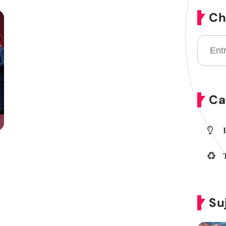
Ch
Ca
Su