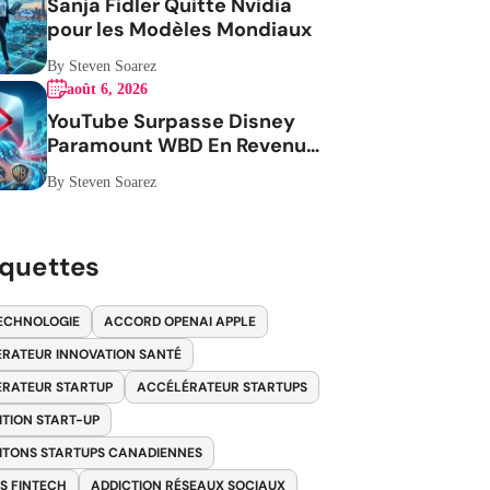
Sanja Fidler Quitte Nvidia
pour les Modèles Mondiaux
By Steven Soarez
août 6, 2026
YouTube Surpasse Disney
Paramount WBD En Revenus
Publicitaires
By Steven Soarez
iquettes
ECHNOLOGIE
ACCORD OPENAI APPLE
RATEUR INNOVATION SANTÉ
RATEUR STARTUP
ACCÉLÉRATEUR STARTUPS
ITION START-UP
ITONS STARTUPS CANADIENNES
S FINTECH
ADDICTION RÉSEAUX SOCIAUX