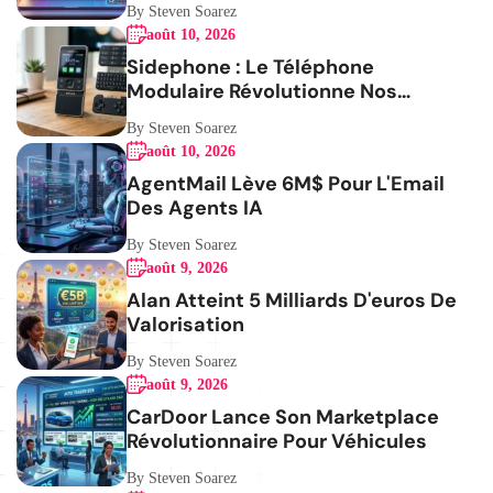
By Steven Soarez
août 10, 2026
Sidephone : Le Téléphone
Modulaire Révolutionne Nos
Habitudes
By Steven Soarez
août 10, 2026
AgentMail Lève 6M$ Pour L'Email
Des Agents IA
By Steven Soarez
août 9, 2026
Alan Atteint 5 Milliards D'euros De
Valorisation
By Steven Soarez
août 9, 2026
CarDoor Lance Son Marketplace
Révolutionnaire Pour Véhicules
By Steven Soarez