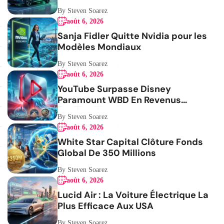
By Steven Soarez
août 6, 2026
Sanja Fidler Quitte Nvidia pour les
Modèles Mondiaux
By Steven Soarez
août 6, 2026
YouTube Surpasse Disney
Paramount WBD En Revenus
Publicitaires
By Steven Soarez
août 6, 2026
White Star Capital Clôture Fonds
Global De 350 Millions
By Steven Soarez
août 6, 2026
Lucid Air : La Voiture Électrique La
Plus Efficace Aux USA
By Steven Soarez