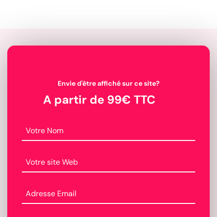
Envie d'être affiché sur ce site?
A partir de 99€ TTC