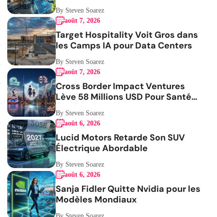
By Steven Soarez
août 7, 2026
Target Hospitality Voit Gros dans
les Camps IA pour Data Centers
By Steven Soarez
août 7, 2026
Cross Border Impact Ventures
Lève 58 Millions USD Pour Santé
Femmes
By Steven Soarez
août 6, 2026
Lucid Motors Retarde Son SUV
Électrique Abordable
By Steven Soarez
août 6, 2026
Sanja Fidler Quitte Nvidia pour les
Modèles Mondiaux
By Steven Soarez