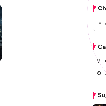
Ch
Ca
T
Su