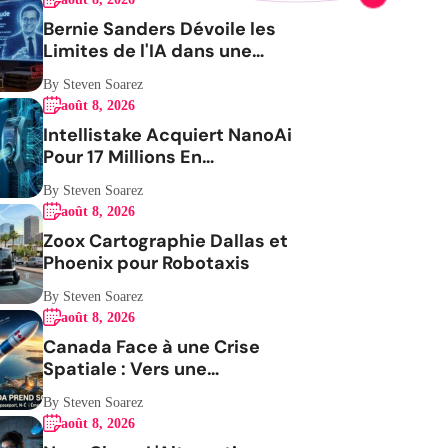
Bernie Sanders Dévoile les
Limites de l'IA dans une
Vidéo Virale
By Steven Soarez
août 8, 2026
Intellistake Acquiert NanoAi
Pour 17 Millions En
ActionsGenerating the
By Steven Soarez
French blog article
août 8, 2026
Zoox Cartographie Dallas et
Phoenix pour Robotaxis
By Steven Soarez
août 8, 2026
Canada Face à une Crise
Spatiale : Vers une
Indépendance Stratégique
By Steven Soarez
août 8, 2026