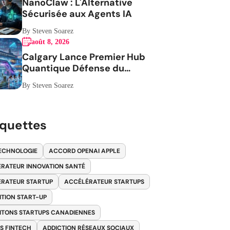
NanoClaw : L'Alternative
Sécurisée aux Agents IA
By Steven Soarez
août 8, 2026
Calgary Lance Premier Hub
Quantique Défense du
Canada
By Steven Soarez
iquettes
ECHNOLOGIE
ACCORD OPENAI APPLE
RATEUR INNOVATION SANTÉ
RATEUR STARTUP
ACCÉLÉRATEUR STARTUPS
ITION START-UP
ITONS STARTUPS CANADIENNES
S FINTECH
ADDICTION RÉSEAUX SOCIAUX