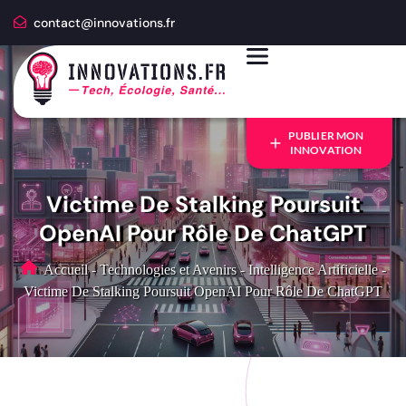
contact@innovations.fr
PUBLIER MON
INNOVATION
Victime De Stalking Poursuit
OpenAI Pour Rôle De ChatGPT
Accueil
-
Technologies et Avenirs
-
Intelligence Artificielle
-
Victime De Stalking Poursuit OpenAI Pour Rôle De ChatGPT