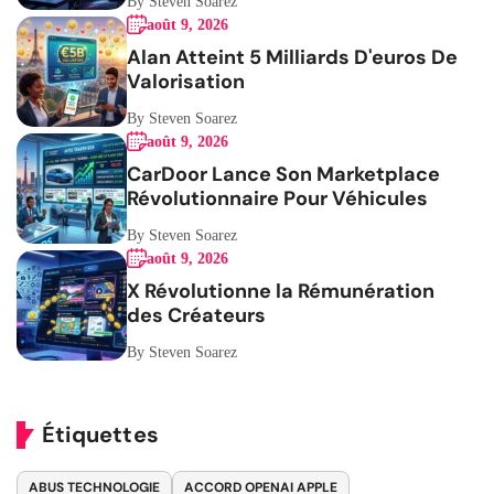
By Steven Soarez
août 9, 2026
Alan Atteint 5 Milliards D'euros De
Valorisation
By Steven Soarez
août 9, 2026
CarDoor Lance Son Marketplace
Révolutionnaire Pour Véhicules
By Steven Soarez
août 9, 2026
X Révolutionne la Rémunération
des Créateurs
By Steven Soarez
Étiquettes
ABUS TECHNOLOGIE
ACCORD OPENAI APPLE