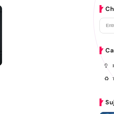
Ch
Ca
Su