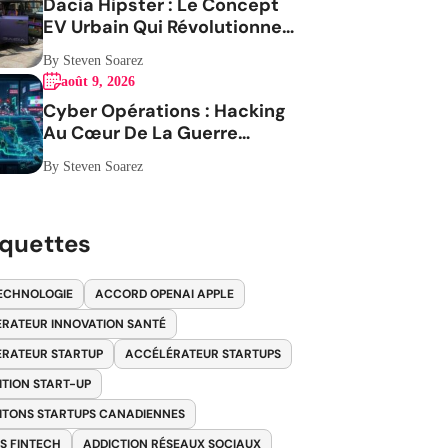
Dacia Hipster : Le Concept
EV Urbain Qui Révolutionne
la Mobilité
By Steven Soarez
août 9, 2026
Cyber Opérations : Hacking
Au Cœur De La Guerre
Contre L Iran
By Steven Soarez
iquettes
ECHNOLOGIE
ACCORD OPENAI APPLE
RATEUR INNOVATION SANTÉ
RATEUR STARTUP
ACCÉLÉRATEUR STARTUPS
ITION START-UP
ITONS STARTUPS CANADIENNES
S FINTECH
ADDICTION RÉSEAUX SOCIAUX