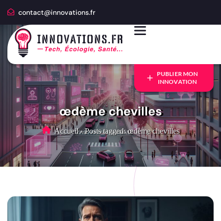
contact@innovations.fr
PUBLIER MON
INNOVATION
œdème chevilles
Accueil
-
Posts tagged: œdème chevilles