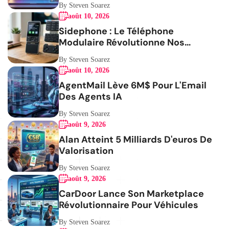
By Steven Soarez
août 10, 2026
Sidephone : Le Téléphone
Modulaire Révolutionne Nos
Habitudes
By Steven Soarez
août 10, 2026
AgentMail Lève 6M$ Pour L'Email
Des Agents IA
By Steven Soarez
août 9, 2026
Alan Atteint 5 Milliards D'euros De
Valorisation
By Steven Soarez
août 9, 2026
CarDoor Lance Son Marketplace
Révolutionnaire Pour Véhicules
By Steven Soarez