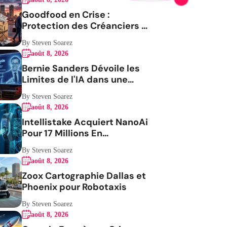
Goodfood en Crise :
Protection des Créanciers et
Avenir Incertain
By Steven Soarez
août 8, 2026
Bernie Sanders Dévoile les
Limites de l'IA dans une
Vidéo Virale
By Steven Soarez
août 8, 2026
Intellistake Acquiert NanoAi
Pour 17 Millions En
ActionsGenerating the
By Steven Soarez
French blog article
août 8, 2026
Zoox Cartographie Dallas et
Phoenix pour Robotaxis
By Steven Soarez
août 8, 2026