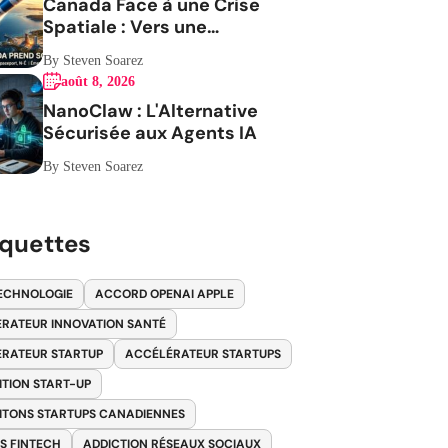
Canada Face à une Crise
Spatiale : Vers une
Indépendance Stratégique
By Steven Soarez
août 8, 2026
NanoClaw : L'Alternative
Sécurisée aux Agents IA
By Steven Soarez
iquettes
ECHNOLOGIE
ACCORD OPENAI APPLE
RATEUR INNOVATION SANTÉ
RATEUR STARTUP
ACCÉLÉRATEUR STARTUPS
ITION START-UP
ITONS STARTUPS CANADIENNES
S FINTECH
ADDICTION RÉSEAUX SOCIAUX