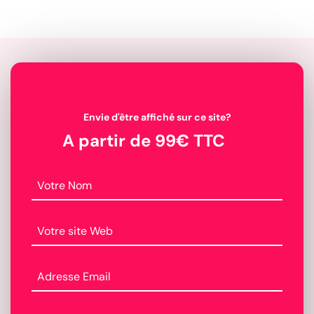
Envie d'être affiché sur ce site?
A partir de 99€ TTC