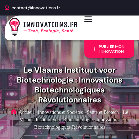
contact@innovations.fr
PUBLIER MON
INNOVATION
Le Vlaams Instituut voor
Biotechnologie : Innovations
Biotechnologiques
Révolutionnaires
Accueil
-
Innovations et Sociétés
-
Santé et Biotech
-
Le
Vlaams Instituut voor Biotechnologie : Innovations
Biotechnologiques Révolutionnaires