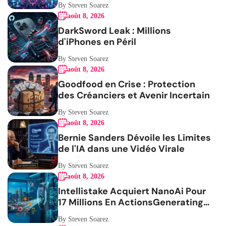
By Steven Soarez
août 8, 2026
DarkSword Leak : Millions
d'iPhones en Péril
By Steven Soarez
août 8, 2026
Goodfood en Crise : Protection
des Créanciers et Avenir Incertain
By Steven Soarez
août 8, 2026
Bernie Sanders Dévoile les Limites
de l'IA dans une Vidéo Virale
By Steven Soarez
août 8, 2026
Intellistake Acquiert NanoAi Pour
17 Millions En ActionsGenerating
the French blog article
By Steven Soarez