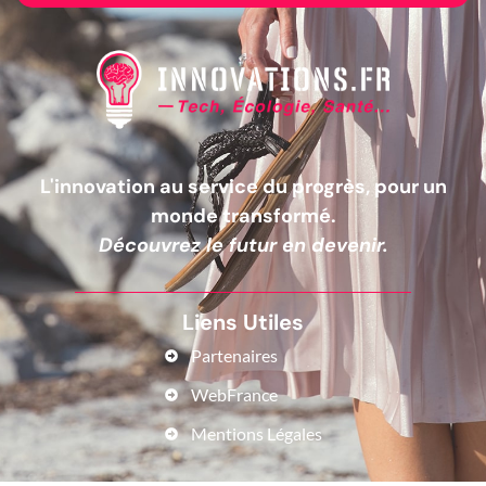
L'innovation au service du progrès, pour un
monde transformé.
Découvrez le futur en devenir.
Liens Utiles
Partenaires
WebFrance
Mentions Légales