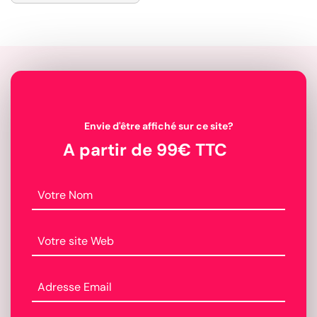
Envie d'être affiché sur ce site?
A partir de 99€ TTC