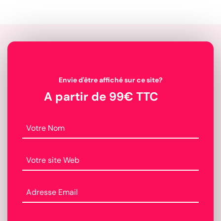
Envie d'être affiché sur ce site?
A partir de 99€ TTC