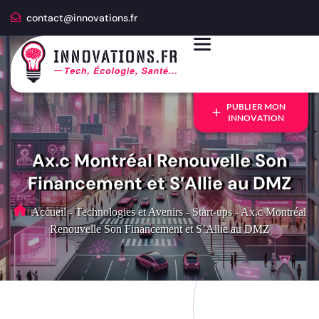
contact@innovations.fr
PUBLIER MON
INNOVATION
Ax.c Montréal Renouvelle Son
Financement et S’Allie au DMZ
Accueil
-
Technologies et Avenirs
-
Start-ups
-
Ax.c Montréal
Renouvelle Son Financement et S’Allie au DMZ