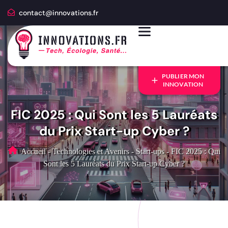
contact@innovations.fr
PUBLIER MON
INNOVATION
FIC 2025 : Qui Sont les 5 Lauréats
du Prix Start-up Cyber ?
Accueil
-
Technologies et Avenirs
-
Start-ups
-
FIC 2025 : Qui
Sont les 5 Lauréats du Prix Start-up Cyber ?