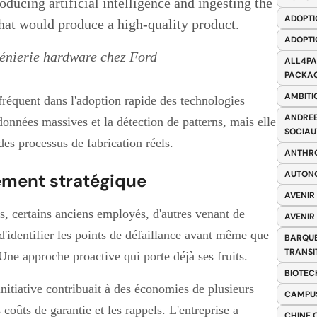
oducing artificial intelligence and ingesting the
ADOPTI
that would produce a high-quality product.
ADOPTI
génierie hardware chez Ford
ALL4PA
PACKAG
AMBITI
fréquent dans l'adoption rapide des technologies
ANDREE
données massives et la détection de patterns, mais elle
SOCIAU
es processus de fabrication réels.
ANTHRO
AUTONO
rement stratégique
AVENIR
s, certains anciens employés, d'autres venant de
AVENIR
d'identifier les points de défaillance avant même que
BARQUE
TRANSI
 Une approche proactive qui porte déjà ses fruits.
BIOTEC
nitiative contribuait à des économies de plusieurs
CAMPUS
 coûts de garantie et les rappels. L'entreprise a
CHINE 