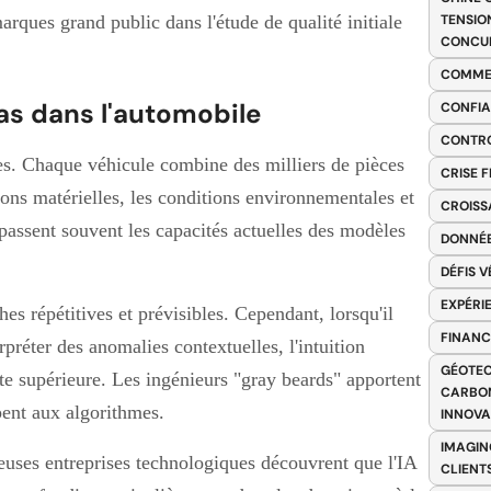
rques grand public dans l'étude de qualité initiale
TENSIO
CONCU
COMME
pas dans l'automobile
CONFIA
CONTRO
es. Chaque véhicule combine des milliers de pièces
CRISE 
ions matérielles, les conditions environnementales et
CROISS
passent souvent les capacités actuelles des modèles
DONNÉE
DÉFIS 
EXPÉRI
es répétitives et prévisibles. Cependant, lorsqu'il
FINANC
erpréter des anomalies contextuelles, l'intuition
GÉOTEC
te supérieure. Les ingénieurs "gray beards" apportent
CARBON
pent aux algorithmes.
INNOV
IMAGIN
euses entreprises technologiques découvrent que l'IA
CLIENT