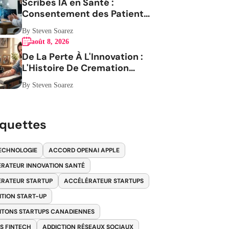
Scribes IA en Santé :
Consentement des Patients
en Question
By Steven Soarez
août 8, 2026
De La Perte À L'Innovation :
L'Histoire De Cremation
Tattoos
By Steven Soarez
iquettes
ECHNOLOGIE
ACCORD OPENAI APPLE
RATEUR INNOVATION SANTÉ
RATEUR STARTUP
ACCÉLÉRATEUR STARTUPS
ITION START-UP
ITONS STARTUPS CANADIENNES
S FINTECH
ADDICTION RÉSEAUX SOCIAUX