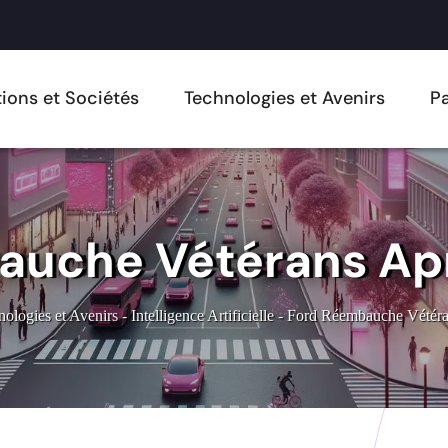
ions et Sociétés
Technologies et Avenirs
Pa
auche Vétérans Apr
ologies et Avenirs
-
Intelligence Artificielle
-
Ford Réembauche Vétéra