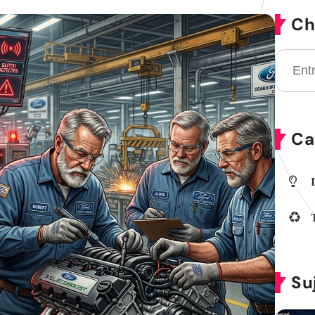
Ch
Ca
Su