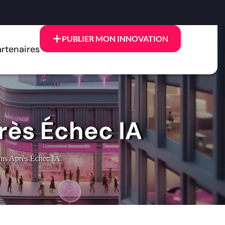
PUBLIER MON INNOVATION
rtenaires
ès Échec IA
ns Après Échec IA