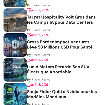
By Steven Soarez
août 7, 2026
Target Hospitality Voit Gros dans
les Camps IA pour Data Centers
By Steven Soarez
août 7, 2026
Cross Border Impact Ventures
Lève 58 Millions USD Pour Santé
Femmes
By Steven Soarez
août 6, 2026
Lucid Motors Retarde Son SUV
Électrique Abordable
By Steven Soarez
août 6, 2026
Sanja Fidler Quitte Nvidia pour les
Modèles Mondiaux
By Steven Soarez