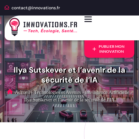
contact@innovations.fr
PUBLIER MON
INNOVATION
Ilya Sutskever et l’avenir de la
sécurité de l’IA
Accueil
-
Technologies et Avenirs
-
Intelligence Artificielle
-
Ilya Sutskever et l’avenir de la sécurité de l’IA