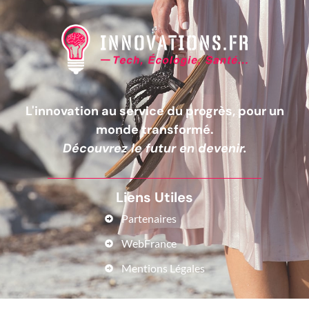
L'innovation au service du progrès, pour un
monde transformé.
Découvrez le futur en devenir.
Liens Utiles
Partenaires
WebFrance
Mentions Légales