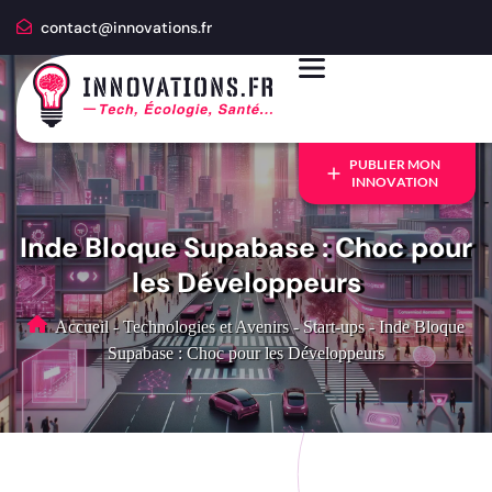
contact@innovations.fr
PUBLIER MON
INNOVATION
Inde Bloque Supabase : Choc pour
les Développeurs
Accueil
-
Technologies et Avenirs
-
Start-ups
-
Inde Bloque
Supabase : Choc pour les Développeurs