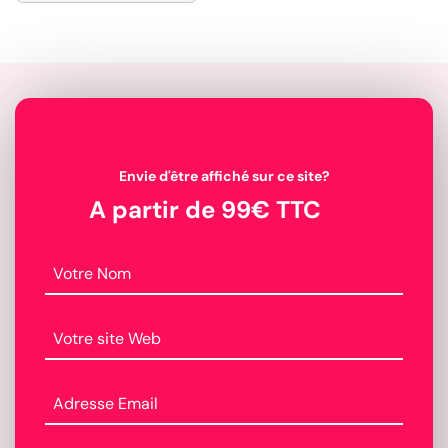
Envie d'être affiché sur ce site?
A partir de 99€ TTC