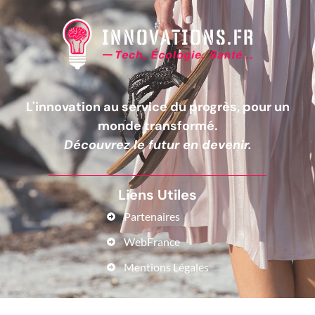
L'innovation au service du progrès, pour un
monde transformé.
Découvrez le futur en devenir.
Liens Utiles
Partenaires
WebFrance
Mentions Légales