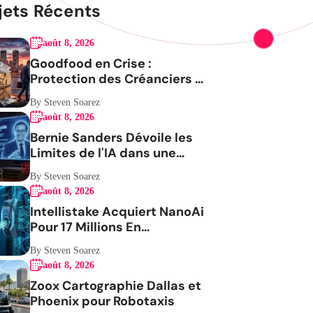
jets Récents
août 8, 2026
Goodfood en Crise :
Protection des Créanciers et
Avenir Incertain
By Steven Soarez
août 8, 2026
Bernie Sanders Dévoile les
Limites de l'IA dans une
Vidéo Virale
By Steven Soarez
août 8, 2026
Intellistake Acquiert NanoAi
Pour 17 Millions En
ActionsGenerating the
By Steven Soarez
French blog article
août 8, 2026
Zoox Cartographie Dallas et
Phoenix pour Robotaxis