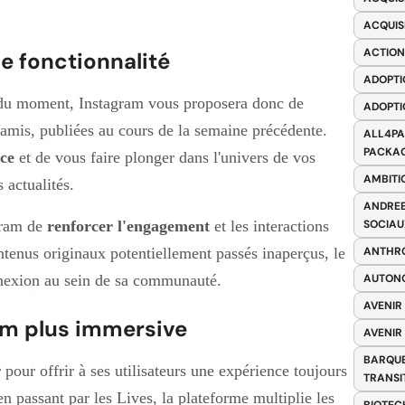
ACQUIS
ACTION
e fonctionnalité
ADOPTI
s du moment, Instagram vous proposera donc de
ADOPTI
 amis, publiées au cours de la semaine précédente.
ALL4PA
PACKAG
nce
et de vous faire plonger dans l'univers de vos
AMBITI
 actualités.
ANDREE
agram de
renforcer l'engagement
et les interactions
SOCIAU
ntenus originaux potentiellement passés inaperçus, le
ANTHRO
nnexion au sein de sa communauté.
AUTONO
AVENIR
am plus immersive
AVENIR
BARQUE
 pour offrir à ses utilisateurs une expérience toujours
TRANSI
en passant par les Lives, la plateforme multiplie les