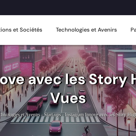
ions et Sociétés
Technologies et Avenirs
Pa
ove avec les Story 
Vues
chnologies et Avenirs
-
Start-ups
-
Instagram Innove avec les Story Hig