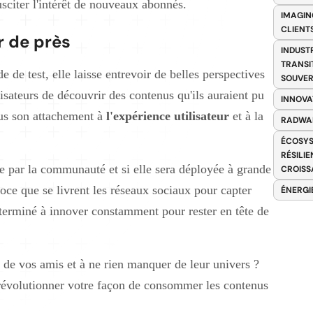
sciter l'intérêt de nouveaux abonnés.
IMAGIN
CLIENT
r de près
INDUST
TRANSI
e de test, elle laisse entrevoir de belles perspectives
SOUVER
isateurs de découvrir des contenus qu'ils auraient pu
INNOVA
lus son attachement à
l'expérience utilisateur
et à la
RADWA
ÉCOSYS
RÉSILI
ée par la communauté et si elle sera déployée à grande
CROISS
roce que se livrent les réseaux sociaux pour capter
ÉNERGI
éterminé à innover constamment pour rester en tête de
s de vos amis et à ne rien manquer de leur univers ?
n révolutionner votre façon de consommer les contenus