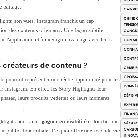
BIOTEC
e partage.
CAMPUS
CHINE 
lights non vues, Instagram franchit un cap
TENSIO
ation des contenus originaux. Une façon subtile
CONCU
sur l'application et à interagir davantage avec leurs
COMME
CONFIA
CONTRO
s créateurs de contenu ?
CRISE 
CROISS
elle pourrait représenter une réelle opportunité pour les
DONNÉE
r Instagram. En effet, les Story Highlights leur
DÉFIS 
s phares, leurs produits vedettes ou leurs moments
EXPÉRI
FINANC
ghlights pourraient
gagner en visibilité
et toucher un
GÉOTEC
CARBON
ur publication initiale. De quoi offrir une seconde vie
INNOV