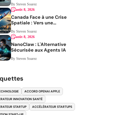
By Steven Soarez
août 8, 2026
Canada Face à une Crise
Spatiale : Vers une
Indépendance Stratégique
By Steven Soarez
août 8, 2026
NanoClaw : L'Alternative
Sécurisée aux Agents IA
By Steven Soarez
iquettes
ECHNOLOGIE
ACCORD OPENAI APPLE
RATEUR INNOVATION SANTÉ
RATEUR STARTUP
ACCÉLÉRATEUR STARTUPS
ITION START-UP