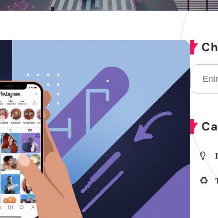
Ch
Ca