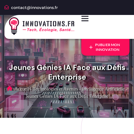
contact@innovations.fr
PUBLIER MON
INNOVATION
Jeunes Génies IA Face aux Défis
Enterprise
Accueil
-
Technologies et Avenirs
-
Intelligence Artificielle
-
Jeunes Génies IA Face aux Défis Enterprise