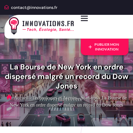
contact@innovations.fr
PUBLIER MON
INNOVATION
La Bourse de New York en ordre
dispersé malgré un record du Dow
Jones
Accueil
-
Technologies et Avenirs
-
Start-ups
-
La Bourse de
New York en ordre dispersé malgré un record du Dow Jones