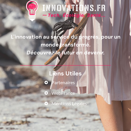
L'innovation au service du progrès, pour un
monde transformé.
Découvrez le futur en devenir.
Liens Utiles
Partenaires
WebFrance
Mentions Légales