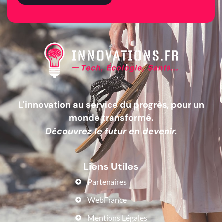
L'innovation au service du progrès, pour un
monde transformé.
Découvrez le futur en devenir.
Liens Utiles
Partenaires
WebFrance
Mentions Légales