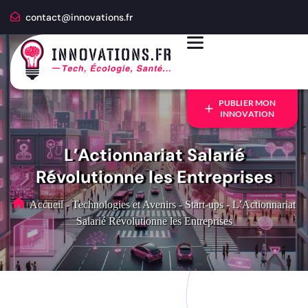
contact@innovations.fr
PUBLIER MON
INNOVATION
L’Actionnariat Salarié
Révolutionne les Entreprises
Accueil
-
Technologies et Avenirs
-
Start-ups
-
L’Actionnariat
Salarié Révolutionne les Entreprises