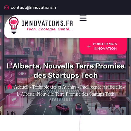
contact@innovations.fr
PUBLIER MON
INNOVATION
L’Alberta, Nouvelle Terre Promise
des Startups Tech
Accueil
-
Technologies et Avenirs
-
Intelligence Artificielle
-
L’Alberta, Nouvelle Terre Promise des Startups Tech