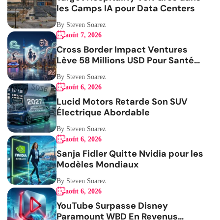
les Camps IA pour Data Centers
By Steven Soarez
août 7, 2026
Cross Border Impact Ventures
Lève 58 Millions USD Pour Santé
Femmes
By Steven Soarez
août 6, 2026
Lucid Motors Retarde Son SUV
Électrique Abordable
By Steven Soarez
août 6, 2026
Sanja Fidler Quitte Nvidia pour les
Modèles Mondiaux
By Steven Soarez
août 6, 2026
YouTube Surpasse Disney
Paramount WBD En Revenus