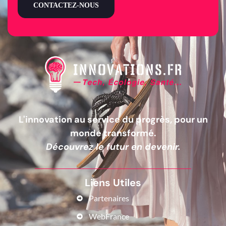
CONTACTEZ-NOUS
L'innovation au service du progrès, pour un
monde transformé.
Découvrez le futur en devenir.
Liens Utiles
Partenaires
WebFrance