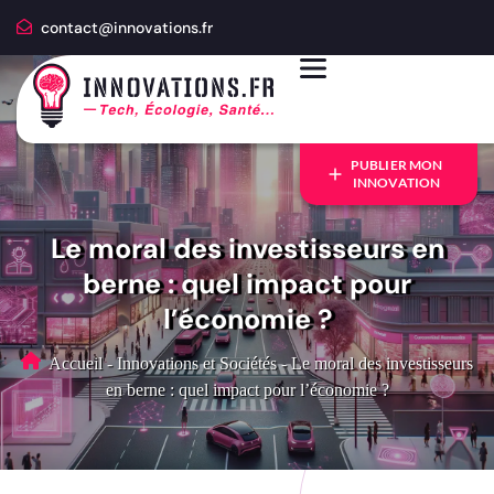
contact@innovations.fr
PUBLIER MON
INNOVATION
Le moral des investisseurs en
berne : quel impact pour
l’économie ?
Accueil
-
Innovations et Sociétés
-
Le moral des investisseurs
en berne : quel impact pour l’économie ?