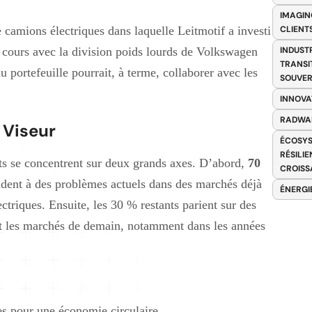
IMAGIN
camions électriques dans laquelle Leitmotif a investi
CLIENT
n cours avec la division poids lourds de Volkswagen
INDUST
TRANSI
 portefeuille pourrait, à terme, collaborer avec les
SOUVER
INNOVA
RADWA
 Viseur
ÉCOSYS
RÉSILI
nts se concentrent sur deux grands axes. D’abord,
70
CROISS
ndent à des problèmes actuels dans des marchés déjà
ÉNERGI
ctriques. Ensuite, les 30 % restants parient sur des
ont les marchés de demain, notamment dans les années
es pour une économie circulaire.