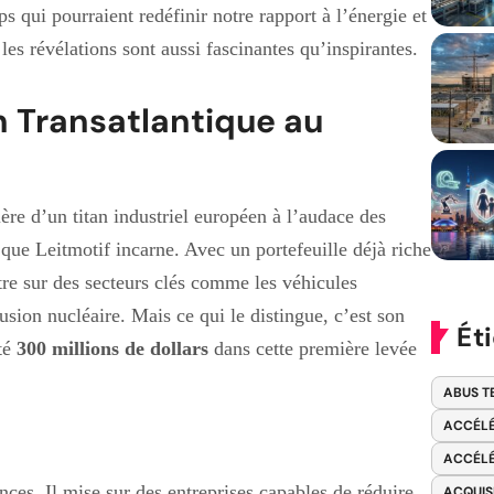
s qui pourraient redéfinir notre rapport à l’énergie et
 les révélations sont aussi fascinantes qu’inspirantes.
n Transatlantique au
ère d’un titan industriel européen à l’audace des
que Leitmotif incarne. Avec un portefeuille déjà riche
tre sur des secteurs clés comme les véhicules
fusion nucléaire. Mais ce qui le distingue, c’est son
Ét
cté
300 millions de dollars
dans cette première levée
ABUS T
ACCÉLÉ
ACCÉLÉ
nces. Il mise sur des entreprises capables de réduire
ACQUIS