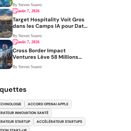
Aérospatiale
By Steven Soarez
août 7, 2026
Target Hospitality Voit Gros
dans les Camps IA pour Data
Centers
By Steven Soarez
août 7, 2026
Cross Border Impact
Ventures Lève 58 Millions
USD Pour Santé Femmes
By Steven Soarez
iquettes
ECHNOLOGIE
ACCORD OPENAI APPLE
RATEUR INNOVATION SANTÉ
RATEUR STARTUP
ACCÉLÉRATEUR STARTUPS
ITION START-UP