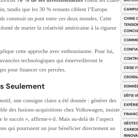
BIOTEC
n, tandis que les 30 % restants ciblent l’Europe.
CAMPUS
ds construit un pont entre ces deux mondes. Cette
CHINE 
TENSIO
volonté de marier la créativité américaine à la rigueur
CONCU
COMME
CONFIA
xplique cette approche avec enthousiasme. Pour lui,
CONTRO
s avancées technologiques qui émerveilleront le
CRISE 
ges pour financer ces percées.
CROISS
Pas Seulement
DONNÉE
DÉFIS 
tif, une consigne claire a été donnée : générer des
EXPÉRI
able des fusions-acquisitions chez Volkswagen, insiste
FINANC
e le succès », affirme-t-il. Mais au-delà de l’aspect
GÉOTEC
ions qui pourraient un jour bénéficier directement au
CARBON
INNOV