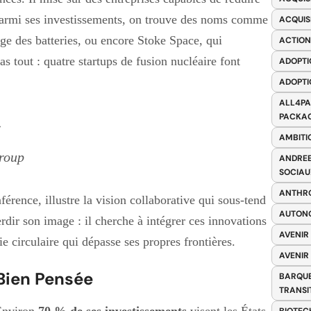
Parmi ses investissements, on trouve des noms comme
ACQUIS
ge des batteries, ou encore Stoke Space, qui
ACTION
as tout : quatre startups de fusion nucléaire font
ADOPTI
ADOPTI
ALL4PA
PACKAG
»
AMBITI
roup
ANDREE
SOCIAU
ANTHRO
férence, illustre la vision collaborative qui sous-tend
AUTONO
dir son image : il cherche à intégrer ces innovations
AVENIR
 circulaire qui dépasse ses propres frontières.
AVENIR
Bien Pensée
BARQUE
TRANSI
 Environ
70 % de ses investissements
visent les États-