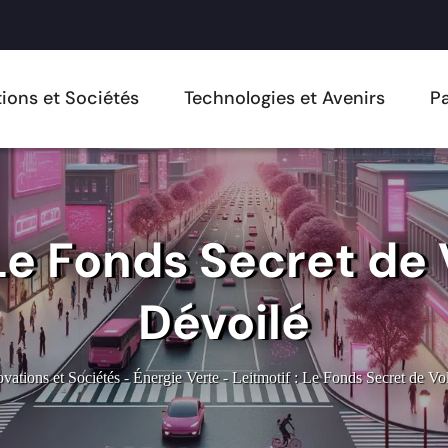
ions et Sociétés
Technologies et Avenirs
Pa
 Le Fonds Secret d
Dévoilé
ovations et Sociétés
-
Énergie Verte
-
Leitmotif : Le Fonds Secret de V