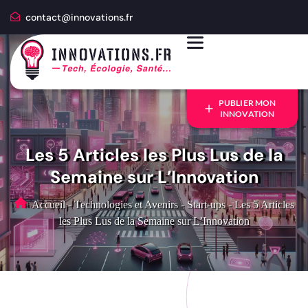
contact@innovations.fr
PUBLIER MON
INNOVATION
Les 5 Articles les Plus Lus de la
Semaine sur L’Innovation
Accueil
-
Technologies et Avenirs
-
Start-ups
-
Les 5 Articles
les Plus Lus de la Semaine sur L’Innovation